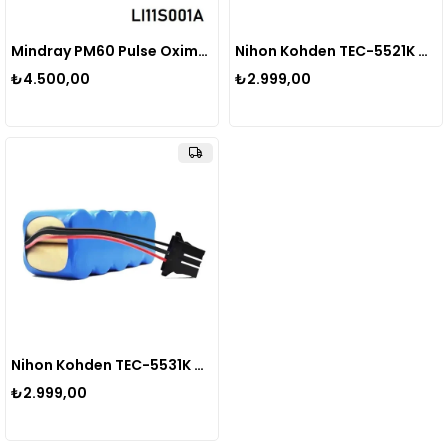
Mindray PM60 Pulse Oximeter 115-018019-00 LI11S001A Uyumlu Muadil Batarya | Li-ion Pil
Nihon Kohden TEC-5521K Defibrilatör Bataryası 12V 3000mAh Medikal Batarya
₺4.500,00
₺2.999,00
Nihon Kohden TEC-5531K Defibrilatör Bataryası 12V 3000mAh Medikal Batarya
₺2.999,00