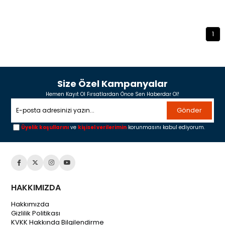
1
Size Özel Kampanyalar
Hemen Kayıt Ol Fırsatlardan Önce Sen Haberdar Ol!
Gönder
Üyelik koşullarını
ve
kişisel verilerimin
korunmasını kabul ediyorum.
HAKKIMIZDA
Hakkımızda
Gizlilik Politikası
KVKK Hakkında Bilgilendirme