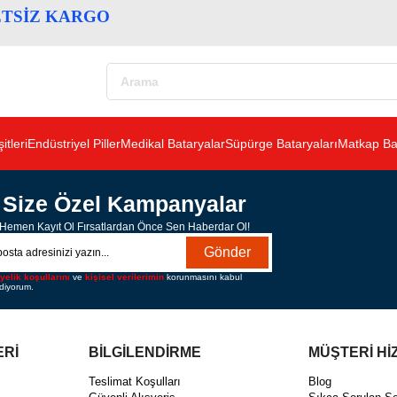
ETSİZ KARGO
itleri
Endüstriyel Piller
Medikal Bataryalar
Süpürge Bataryaları
Matkap Bat
Size Özel Kampanyalar
Hemen Kayıt Ol Fırsatlardan Önce Sen Haberdar Ol!
Gönder
yelik koşullarını
ve
kişisel verilerimin
korunmasını kabul
diyorum.
ERİ
BİLGİLENDİRME
MÜŞTERİ Hİ
ı
Teslimat Koşulları
Blog