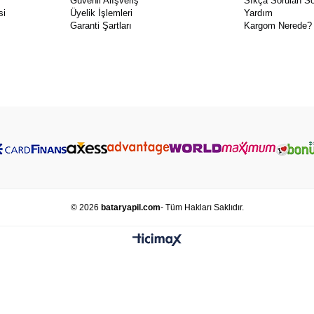
Güvenli Alışveriş
Sıkça Sorulan So
si
Üyelik İşlemleri
Yardım
Garanti Şartları
Kargom Nerede?
© 2026
bataryapil.com
- Tüm Hakları Saklıdır.