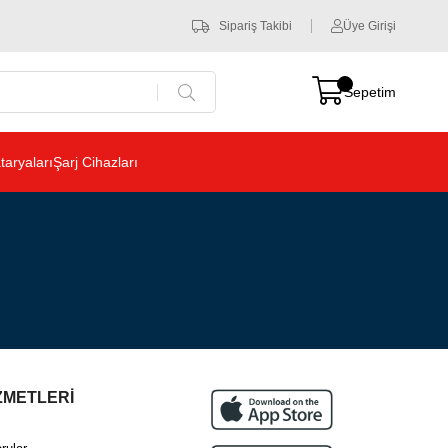
Sipariş Takibi
Üye Girişi
Sepetim
aryaları
Şarj Cihazları
ZMETLERİ