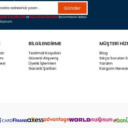
Gönder
yelik koşullarını
ve
kişisel verilerimin
korunmasını kabul
diyorum.
İ
BİLGİLENDİRME
MÜŞTERİ HİZ
arı
Teslimat Koşulları
Blog
mı
Güvenli Alışveriş
Sıkça Sorulan S
esi
Üyelik İşlemleri
Yardım
Garanti Şartları
Kargom Nered