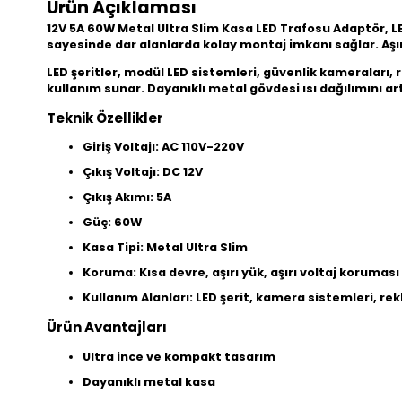
Ürün Açıklaması
12V 5A 60W Metal Ultra Slim Kasa LED Trafosu Adaptör, L
sayesinde dar alanlarda kolay montaj imkanı sağlar. Aşırı 
LED şeritler, modül LED sistemleri, güvenlik kameraları, 
kullanım sunar. Dayanıklı metal gövdesi ısı dağılımını ar
Teknik Özellikler
Giriş Voltajı: AC 110V-220V
Çıkış Voltajı: DC 12V
Çıkış Akımı: 5A
Güç: 60W
Kasa Tipi: Metal Ultra Slim
Koruma: Kısa devre, aşırı yük, aşırı voltaj koruması
Kullanım Alanları: LED şerit, kamera sistemleri, re
Ürün Avantajları
Ultra ince ve kompakt tasarım
Dayanıklı metal kasa