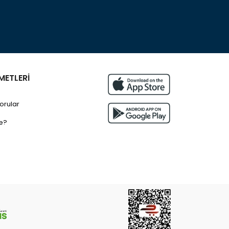
METLERİ
orular
e?