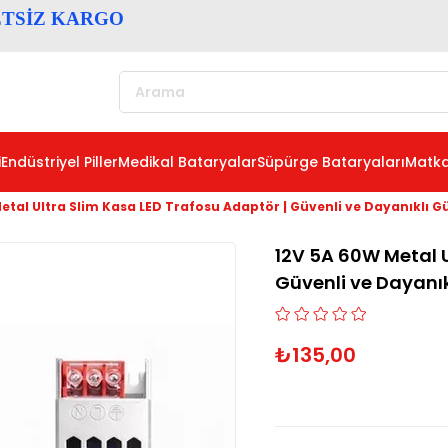
ETSİZ KARGO
i
Endüstriyel Piller
Medikal Bataryalar
Süpürge Bataryaları
Matka
etal Ultra Slim Kasa LED Trafosu Adaptör | Güvenli ve Dayanıklı 
12V 5A 60W Metal U
Güvenli ve Dayanı
₺135,00