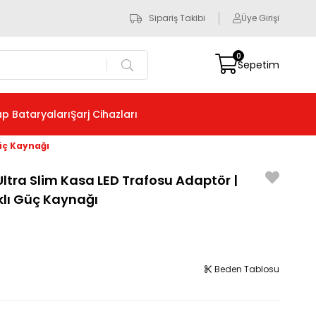
Sipariş Takibi
Üye Girişi
0
Sepetim
p Bataryaları
Şarj Cihazları
Güç Kaynağı
ltra Slim Kasa LED Trafosu Adaptör |
klı Güç Kaynağı
Beden Tablosu