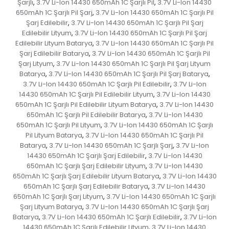
Şarjlı
3.7V Li-Ion 14430 650mAh 1C Şarjlı Pil
3.7V Li-Ion 14430
,
,
650mAh 1C Şarjlı Pil Şarj
3.7V Li-Ion 14430 650mAh 1C Şarjlı Pil
,
Şarj Edilebilir
3.7V Li-Ion 14430 650mAh 1C Şarjlı Pil Şarj
,
Edilebilir Lityum
3.7V Li-Ion 14430 650mAh 1C Şarjlı Pil Şarj
,
Edilebilir Lityum Batarya
3.7V Li-Ion 14430 650mAh 1C Şarjlı Pil
,
Şarj Edilebilir Batarya
3.7V Li-Ion 14430 650mAh 1C Şarjlı Pil
,
Şarj Lityum
3.7V Li-Ion 14430 650mAh 1C Şarjlı Pil Şarj Lityum
,
Batarya
3.7V Li-Ion 14430 650mAh 1C Şarjlı Pil Şarj Batarya
,
,
3.7V Li-Ion 14430 650mAh 1C Şarjlı Pil Edilebilir
3.7V Li-Ion
,
14430 650mAh 1C Şarjlı Pil Edilebilir Lityum
3.7V Li-Ion 14430
,
650mAh 1C Şarjlı Pil Edilebilir Lityum Batarya
3.7V Li-Ion 14430
,
650mAh 1C Şarjlı Pil Edilebilir Batarya
3.7V Li-Ion 14430
,
650mAh 1C Şarjlı Pil Lityum
3.7V Li-Ion 14430 650mAh 1C Şarjlı
,
Pil Lityum Batarya
3.7V Li-Ion 14430 650mAh 1C Şarjlı Pil
,
Batarya
3.7V Li-Ion 14430 650mAh 1C Şarjlı Şarj
3.7V Li-Ion
,
,
14430 650mAh 1C Şarjlı Şarj Edilebilir
3.7V Li-Ion 14430
,
650mAh 1C Şarjlı Şarj Edilebilir Lityum
3.7V Li-Ion 14430
,
650mAh 1C Şarjlı Şarj Edilebilir Lityum Batarya
3.7V Li-Ion 14430
,
650mAh 1C Şarjlı Şarj Edilebilir Batarya
3.7V Li-Ion 14430
,
650mAh 1C Şarjlı Şarj Lityum
3.7V Li-Ion 14430 650mAh 1C Şarjlı
,
Şarj Lityum Batarya
3.7V Li-Ion 14430 650mAh 1C Şarjlı Şarj
,
Batarya
3.7V Li-Ion 14430 650mAh 1C Şarjlı Edilebilir
3.7V Li-Ion
,
,
14430 650mAh 1C Şarjlı Edilebilir Lityum
3.7V Li-Ion 14430
,