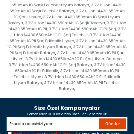
650mAh 1C Şarjlı Edilebilir Lityum Batarya
3.7V Li-Ion 14430
,
650mAh 1C Şarjlı Edilebilir Batarya
3.7V Li-Ion 14430 650mAh
,
1C Şarjlı Lityum
3.7V Li-Ion 14430 650mAh 1C Şarjlı Lityum
,
Batarya
3.7V Li-Ion 14430 650mAh 1C Şarjlı Batarya
3.7V Li-Ion
,
,
14430 650mAh 1C Pil
3.7V Li-Ion 14430 650mAh 1C Pil Şarj
3.7V
,
,
Li-Ion 14430 650mAh 1C Pil Şarj Edilebilir
3.7V Li-Ion 14430
,
650mAh 1C Pil Şarj Edilebilir Lityum
3.7V Li-Ion 14430 650mAh
,
1C Pil Şarj Edilebilir Lityum Batarya
3.7V Li-Ion 14430 650mAh 1C
,
Pil Şarj Edilebilir Batarya
3.7V Li-Ion 14430 650mAh 1C Pil Şarj
,
Lityum
3.7V Li-Ion 14430 650mAh 1C Pil Şarj Lityum Batarya
,
,
3.7V Li-Ion 14430 650mAh 1C Pil Şarj Batarya
3.7V Li-Ion 14430
,
650mAh 1C Pil Edilebilir
3.7V Li-Ion 14430 650mAh 1C Pil
,
Edilebilir Lityum
3.7V Li-Ion 14430 650mAh 1C Pil Edilebilir
,
Lityum Batarya
3.7V Li-Ion 14430 650mAh 1C Pil Edilebilir
,
Batarya
,
Size Özel Kampanyalar
Hemen Kayıt Ol Fırsatlardan Önce Sen Haberdar Ol!
Gönder
Üyelik koşullarını
ve
kişisel verilerimin
korunmasını kabul ediyorum.