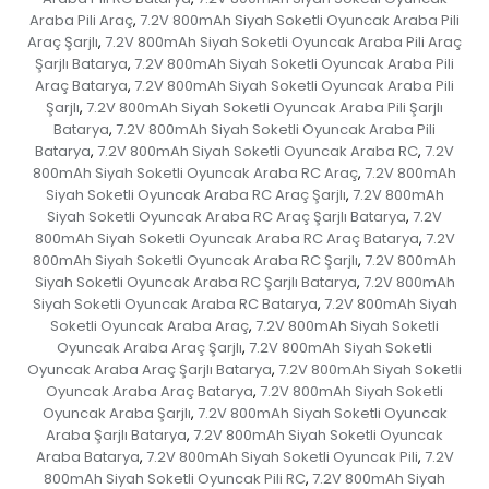
Araba Pili Araç
7.2V 800mAh Siyah Soketli Oyuncak Araba Pili
,
Araç Şarjlı
7.2V 800mAh Siyah Soketli Oyuncak Araba Pili Araç
,
Şarjlı Batarya
7.2V 800mAh Siyah Soketli Oyuncak Araba Pili
,
Araç Batarya
7.2V 800mAh Siyah Soketli Oyuncak Araba Pili
,
Şarjlı
7.2V 800mAh Siyah Soketli Oyuncak Araba Pili Şarjlı
,
Batarya
7.2V 800mAh Siyah Soketli Oyuncak Araba Pili
,
Batarya
7.2V 800mAh Siyah Soketli Oyuncak Araba RC
7.2V
,
,
800mAh Siyah Soketli Oyuncak Araba RC Araç
7.2V 800mAh
,
Siyah Soketli Oyuncak Araba RC Araç Şarjlı
7.2V 800mAh
,
Siyah Soketli Oyuncak Araba RC Araç Şarjlı Batarya
7.2V
,
800mAh Siyah Soketli Oyuncak Araba RC Araç Batarya
7.2V
,
800mAh Siyah Soketli Oyuncak Araba RC Şarjlı
7.2V 800mAh
,
Siyah Soketli Oyuncak Araba RC Şarjlı Batarya
7.2V 800mAh
,
Siyah Soketli Oyuncak Araba RC Batarya
7.2V 800mAh Siyah
,
Soketli Oyuncak Araba Araç
7.2V 800mAh Siyah Soketli
,
Oyuncak Araba Araç Şarjlı
7.2V 800mAh Siyah Soketli
,
Oyuncak Araba Araç Şarjlı Batarya
7.2V 800mAh Siyah Soketli
,
Oyuncak Araba Araç Batarya
7.2V 800mAh Siyah Soketli
,
Oyuncak Araba Şarjlı
7.2V 800mAh Siyah Soketli Oyuncak
,
Araba Şarjlı Batarya
7.2V 800mAh Siyah Soketli Oyuncak
,
Araba Batarya
7.2V 800mAh Siyah Soketli Oyuncak Pili
7.2V
,
,
800mAh Siyah Soketli Oyuncak Pili RC
7.2V 800mAh Siyah
,