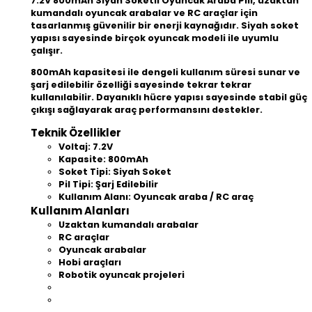
7.2V 800mAh Siyah Soketli Oyuncak Araba Pili, uzaktan
kumandalı oyuncak arabalar ve RC araçlar için
tasarlanmış güvenilir bir enerji kaynağıdır. Siyah soket
yapısı sayesinde birçok oyuncak modeli ile uyumlu
çalışır.
800mAh kapasitesi ile dengeli kullanım süresi sunar ve
şarj edilebilir özelliği sayesinde tekrar tekrar
kullanılabilir. Dayanıklı hücre yapısı sayesinde stabil güç
çıkışı sağlayarak araç performansını destekler.
Teknik Özellikler
Voltaj: 7.2V
Kapasite: 800mAh
Soket Tipi: Siyah Soket
Pil Tipi: Şarj Edilebilir
Kullanım Alanı: Oyuncak araba / RC araç
Kullanım Alanları
Uzaktan kumandalı arabalar
RC araçlar
Oyuncak arabalar
Hobi araçları
Robotik oyuncak projeleri