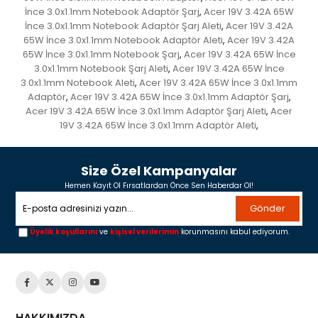
İnce 3.0x1.1mm Notebook Adaptör Şarj
Acer 19V 3.42A 65W
,
İnce 3.0x1.1mm Notebook Adaptör Şarj Aleti
Acer 19V 3.42A
,
65W İnce 3.0x1.1mm Notebook Adaptör Aleti
Acer 19V 3.42A
,
65W İnce 3.0x1.1mm Notebook Şarj
Acer 19V 3.42A 65W İnce
,
3.0x1.1mm Notebook Şarj Aleti
Acer 19V 3.42A 65W İnce
,
3.0x1.1mm Notebook Aleti
Acer 19V 3.42A 65W İnce 3.0x1.1mm
,
Adaptör
Acer 19V 3.42A 65W İnce 3.0x1.1mm Adaptör Şarj
,
,
Acer 19V 3.42A 65W İnce 3.0x1.1mm Adaptör Şarj Aleti
Acer
,
19V 3.42A 65W İnce 3.0x1.1mm Adaptör Aleti
,
Size Özel Kampanyalar
Hemen Kayıt Ol Fırsatlardan Önce Sen Haberdar Ol!
Gönder
Üyelik koşullarını
ve
kişisel verilerimin
korunmasını kabul ediyorum.
HAKKIMIZDA