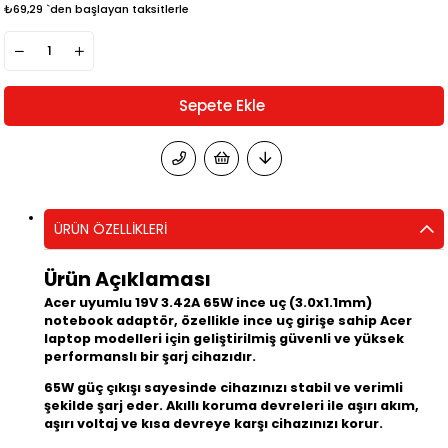
₺69,29
`den başlayan taksitlerle
ÜRÜN ÖZELLIKLERI
Ürün Açıklaması
Acer uyumlu 19V 3.42A 65W ince uç (3.0x1.1mm)
notebook adaptör, özellikle ince uç girişe sahip Acer
laptop modelleri için geliştirilmiş güvenli ve yüksek
performanslı bir şarj cihazıdır.
65W güç çıkışı sayesinde cihazınızı stabil ve verimli
şekilde şarj eder. Akıllı koruma devreleri ile aşırı akım,
aşırı voltaj ve kısa devreye karşı cihazınızı korur.