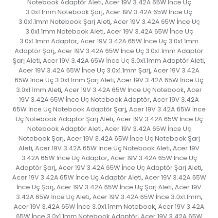
Notebook Adaptör Aleti
Acer 19V 3.42A 65W İnce Uç
,
3.0x1.1mm Notebook Şarj
Acer 19V 3.42A 65W İnce Uç
,
3.0x1.1mm Notebook Şarj Aleti
Acer 19V 3.42A 65W İnce Uç
,
3.0x1.1mm Notebook Aleti
Acer 19V 3.42A 65W İnce Uç
,
3.0x1.1mm Adaptör
Acer 19V 3.42A 65W İnce Uç 3.0x1.1mm
,
Adaptör Şarj
Acer 19V 3.42A 65W İnce Uç 3.0x1.1mm Adaptör
,
Şarj Aleti
Acer 19V 3.42A 65W İnce Uç 3.0x1.1mm Adaptör Aleti
,
,
Acer 19V 3.42A 65W İnce Uç 3.0x1.1mm Şarj
Acer 19V 3.42A
,
65W İnce Uç 3.0x1.1mm Şarj Aleti
Acer 19V 3.42A 65W İnce Uç
,
3.0x1.1mm Aleti
Acer 19V 3.42A 65W İnce Uç Notebook
Acer
,
,
19V 3.42A 65W İnce Uç Notebook Adaptör
Acer 19V 3.42A
,
65W İnce Uç Notebook Adaptör Şarj
Acer 19V 3.42A 65W İnce
,
Uç Notebook Adaptör Şarj Aleti
Acer 19V 3.42A 65W İnce Uç
,
Notebook Adaptör Aleti
Acer 19V 3.42A 65W İnce Uç
,
Notebook Şarj
Acer 19V 3.42A 65W İnce Uç Notebook Şarj
,
Aleti
Acer 19V 3.42A 65W İnce Uç Notebook Aleti
Acer 19V
,
,
3.42A 65W İnce Uç Adaptör
Acer 19V 3.42A 65W İnce Uç
,
Adaptör Şarj
Acer 19V 3.42A 65W İnce Uç Adaptör Şarj Aleti
,
,
Acer 19V 3.42A 65W İnce Uç Adaptör Aleti
Acer 19V 3.42A 65W
,
İnce Uç Şarj
Acer 19V 3.42A 65W İnce Uç Şarj Aleti
Acer 19V
,
,
3.42A 65W İnce Uç Aleti
Acer 19V 3.42A 65W İnce 3.0x1.1mm
,
,
Acer 19V 3.42A 65W İnce 3.0x1.1mm Notebook
Acer 19V 3.42A
,
65W İnce 3.0x1.1mm Notebook Adaptör
Acer 19V 3.42A 65W
,