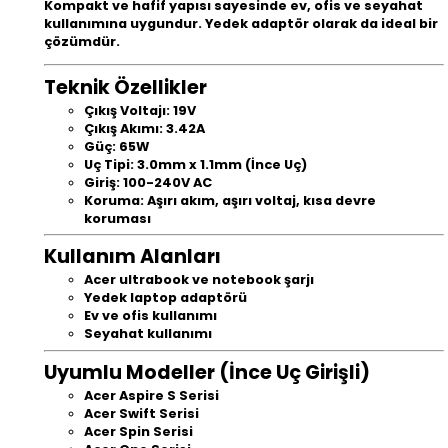
Kompakt ve hafif yapısı sayesinde ev, ofis ve seyahat
kullanımına uygundur. Yedek adaptör olarak da ideal bir
çözümdür.
Teknik Özellikler
Çıkış Voltajı: 19V
Çıkış Akımı: 3.42A
Güç: 65W
Uç Tipi: 3.0mm x 1.1mm (İnce Uç)
Giriş: 100-240V AC
Koruma: Aşırı akım, aşırı voltaj, kısa devre
koruması
Kullanım Alanları
Acer ultrabook ve notebook şarjı
Yedek laptop adaptörü
Ev ve ofis kullanımı
Seyahat kullanımı
Uyumlu Modeller (İnce Uç Girişli)
Acer Aspire S Serisi
Acer Swift Serisi
Acer Spin Serisi