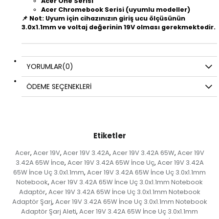
Acer One Serisi
Acer Chromebook Serisi (uyumlu modeller)
📌 Not: Uyum için cihazınızın giriş ucu ölçüsünün
3.0x1.1mm
ve voltaj değerinin
19V
olması gerekmektedir.
YORUMLAR
(0)
ÖDEME SEÇENEKLERI
Etiketler
Acer
Acer 19V
Acer 19V 3.42A
Acer 19V 3.42A 65W
Acer 19V
,
,
,
,
3.42A 65W İnce
Acer 19V 3.42A 65W İnce Uç
Acer 19V 3.42A
,
,
65W İnce Uç 3.0x1.1mm
Acer 19V 3.42A 65W İnce Uç 3.0x1.1mm
,
Notebook
Acer 19V 3.42A 65W İnce Uç 3.0x1.1mm Notebook
,
Adaptör
Acer 19V 3.42A 65W İnce Uç 3.0x1.1mm Notebook
,
Adaptör Şarj
Acer 19V 3.42A 65W İnce Uç 3.0x1.1mm Notebook
,
Adaptör Şarj Aleti
Acer 19V 3.42A 65W İnce Uç 3.0x1.1mm
,