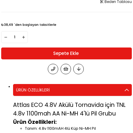
Beden Tablosu
₺38,49
`den başlayan taksitlerle
ÜRÜN ÖZELLIKLERI
Attlas ECO 4.8V Akülü Tornavida için TNL
4.8v 1100mah AA Ni-MH 4'lü Pil Grubu
Ürün Özellikleri:
Tanım: 4.8v 1100mAH 4lü Küp Ni-MH Pil