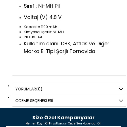
Sınıf : Ni-MH Pil
Voltaj (V)
 4.8
V
Kapasite:1100 mAh
Kimyasal içerik: Ni-MH
Pil Türü
AA
Kullanım alanı: DBK, Attlas ve Diğer
Marka El Tipi Şarjlı Tornavida
YORUMLAR
(0)
ÖDEME SEÇENEKLERI
Size Özel Kampanyalar
Hemen Kayıt Ol Fırsatlardan Önce Sen Haberdar Ol!