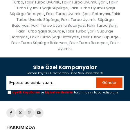
Turbo
Fakir Turbo Uyumlu
Fakir Turbo Uyumlu Şarjlı
Fakir
,
,
,
Turbo Uyumlu Şarjlı Süpürge
Fakir Turbo Uyumlu Şarjlı
,
Süpürge Bataryası
Fakir Turbo Uyumlu Şarjlı Bataryası
Fakir
,
,
Turbo Uyumlu Süpürge
Fakir Turbo Uyumlu Süpürge
,
Bataryası
Fakir Turbo Uyumlu Bataryası
Fakir Turbo Şarjlı
,
,
,
Fakir Turbo Şarjlı Süpürge
Fakir Turbo Şarjlı Süpürge
,
Bataryası
Fakir Turbo Şarjlı Bataryası
Fakir Turbo Süpürge
,
,
,
Fakir Turbo Süpürge Bataryası
Fakir Turbo Bataryası
Fakir
,
,
Uyumlu
,
Size Özel Kampanyalar
Hemen Kayıt Ol Fırsatlardan Önce Sen Haberdar Ol!
Gönder
Üyelik koşullarını
ve
kişisel verilerimin
korunmasını kabul ediyorum.
HAKKIMIZDA