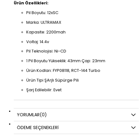
Ürün Özellikleri:
Pil Boyutu: 12xSC
Marka: ULTRAMAX
Kapasite: 2200mah
Voltaj: 14.4v
Pil Teknolojisi: Ni-CD
1 Pil Boyutu Yükseklik: 43mm Çap: 23mm
Ürün Kodları: FYP08118, RCT-144 Turbo
Ürün Tipi ŞArjlı Süpürge Pili
Şarj Edilebilir: Evet
YORUMLAR
(0)
ÖDEME SEÇENEKLERI