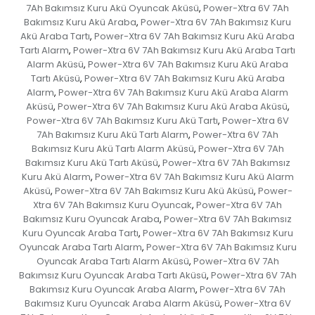
7Ah Bakımsız Kuru Akü Oyuncak Aküsü
Power-Xtra 6V 7Ah
,
Bakımsız Kuru Akü Araba
Power-Xtra 6V 7Ah Bakımsız Kuru
,
Akü Araba Tartı
Power-Xtra 6V 7Ah Bakımsız Kuru Akü Araba
,
Tartı Alarm
Power-Xtra 6V 7Ah Bakımsız Kuru Akü Araba Tartı
,
Alarm Aküsü
Power-Xtra 6V 7Ah Bakımsız Kuru Akü Araba
,
Tartı Aküsü
Power-Xtra 6V 7Ah Bakımsız Kuru Akü Araba
,
Alarm
Power-Xtra 6V 7Ah Bakımsız Kuru Akü Araba Alarm
,
Aküsü
Power-Xtra 6V 7Ah Bakımsız Kuru Akü Araba Aküsü
,
,
Power-Xtra 6V 7Ah Bakımsız Kuru Akü Tartı
Power-Xtra 6V
,
7Ah Bakımsız Kuru Akü Tartı Alarm
Power-Xtra 6V 7Ah
,
Bakımsız Kuru Akü Tartı Alarm Aküsü
Power-Xtra 6V 7Ah
,
Bakımsız Kuru Akü Tartı Aküsü
Power-Xtra 6V 7Ah Bakımsız
,
Kuru Akü Alarm
Power-Xtra 6V 7Ah Bakımsız Kuru Akü Alarm
,
Aküsü
Power-Xtra 6V 7Ah Bakımsız Kuru Akü Aküsü
Power-
,
,
Xtra 6V 7Ah Bakımsız Kuru Oyuncak
Power-Xtra 6V 7Ah
,
Bakımsız Kuru Oyuncak Araba
Power-Xtra 6V 7Ah Bakımsız
,
Kuru Oyuncak Araba Tartı
Power-Xtra 6V 7Ah Bakımsız Kuru
,
Oyuncak Araba Tartı Alarm
Power-Xtra 6V 7Ah Bakımsız Kuru
,
Oyuncak Araba Tartı Alarm Aküsü
Power-Xtra 6V 7Ah
,
Bakımsız Kuru Oyuncak Araba Tartı Aküsü
Power-Xtra 6V 7Ah
,
Bakımsız Kuru Oyuncak Araba Alarm
Power-Xtra 6V 7Ah
,
Bakımsız Kuru Oyuncak Araba Alarm Aküsü
Power-Xtra 6V
,