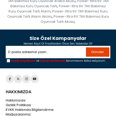
7Ah Bakımsız Kuru Oyuncak Araba Aküsü
Power-Xtra 6V 7Ah
,
Bakımsız Kuru Oyuncak Tartı
Power-Xtra 6V 7Ah Bakımsız
,
Kuru Oyuncak Tartı Alarm
Power-Xtra 6V 7Ah Bakımsız Kuru
,
Oyuncak Tartı Alarm Aküsü
Power-Xtra 6V 7Ah Bakımsız Kuru
,
Oyuncak Tartı Aküsü
,
Size Özel Kampanyalar
Hemen Kayıt Ol Fırsatlardan Önce Sen Haberdar Ol!
Gönder
Üyelik koşullarını
ve
kişisel verilerimin
korunmasını kabul ediyorum.
HAKKIMIZDA
Hakkımızda
Gizlilik Politikası
KVKK Hakkında Bilgilendirme
Mağazalarımız