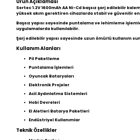
Ürün Açıklaması
Sertec 1.2V 1600mAh AA Ni-Cd başsız şarj edilebilir kale
yüksek akım gerektiren cihazlarda stabil ve güvenilir ene
Başsız yapısı sayesinde puntalama ve lehimleme işlemleri
uygulamalarda kullanılabilir.
Şarj edilebilir yapısı sayesinde uzun ömürlü kullanım s
Kullanım Alanları
Pil Paketleme
Puntalama İşlemleri
Oyuncak Bataryaları
Elektronik Projeler
Acil Aydınlatma Sistemleri
Hobi Devreleri
El Aletleri Batarya Paketleri
Endüstriyel Kullanımlar
Teknik Özellikler