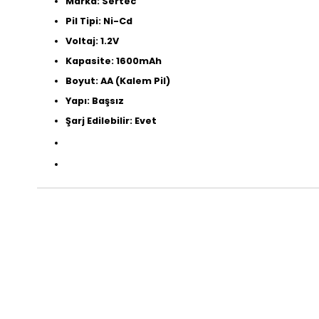
Marka: Sertec
Pil Tipi: Ni-Cd
Voltaj: 1.2V
Kapasite: 1600mAh
Boyut: AA (Kalem Pil)
Yapı: Başsız
Şarj Edilebilir: Evet