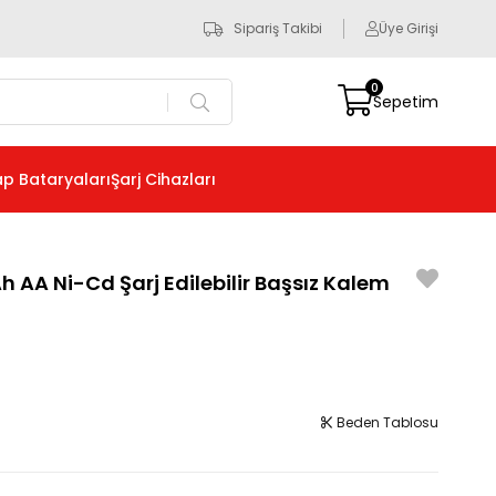
Sipariş Takibi
Üye Girişi
0
Sepetim
p Bataryaları
Şarj Cihazları
h AA Ni-Cd Şarj Edilebilir Başsız Kalem
Beden Tablosu