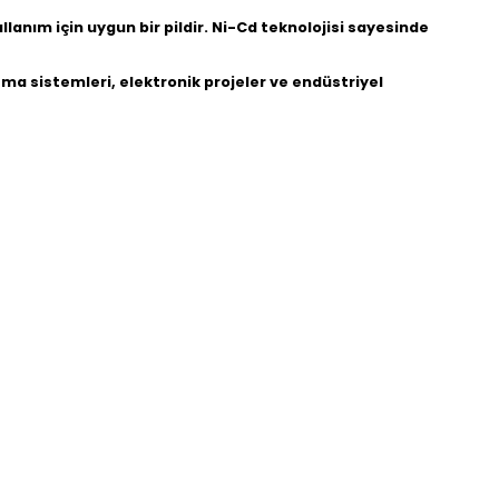
lanım için uygun bir pildir. Ni-Cd teknolojisi sayesinde
tma sistemleri, elektronik projeler ve endüstriyel