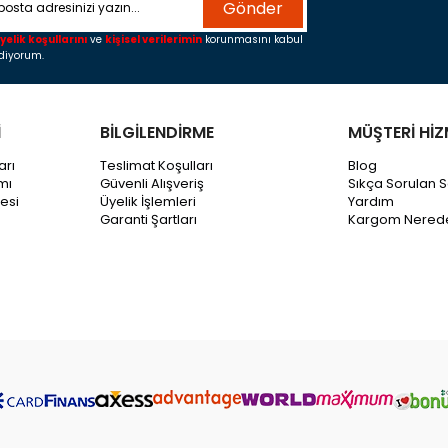
Gönder
yelik koşullarını
ve
kişisel verilerimin
korunmasını kabul
diyorum.
İ
BİLGİLENDİRME
MÜŞTERİ HİZ
arı
Teslimat Koşulları
Blog
mı
Güvenli Alışveriş
Sıkça Sorulan S
esi
Üyelik İşlemleri
Yardım
Garanti Şartları
Kargom Nered