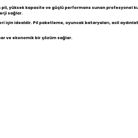
m pil, yüksek kapasite ve güçlü performans sunan profesyonel kul
rji sağlar.
 için idealdir. Pil paketleme, oyuncak bataryaları, acil aydınla
unar ve ekonomik bir çözüm sağlar.