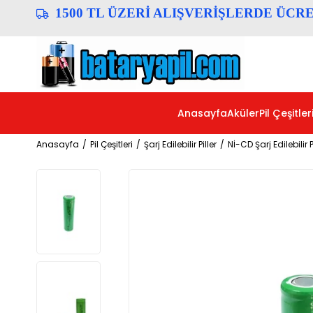
1500 TL ÜZERİ ALIŞVERİŞLERDE ÜCR
Anasayfa
Aküler
Pil Çeşitler
Anasayfa
Pil Çeşitleri
Şarj Edilebilir Piller
Nİ-CD Şarj Edilebilir P