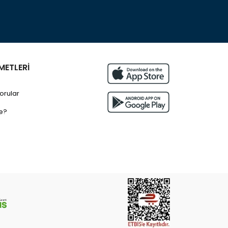
METLERİ
orular
e?