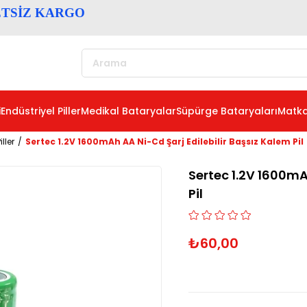
ETSİZ KARGO
i
Endüstriyel Piller
Medikal Bataryalar
Süpürge Bataryaları
Matka
iller
Sertec 1.2V 1600mAh AA Ni-Cd Şarj Edilebilir Başsız Kalem Pil
Sertec 1.2V 1600mA
Pil
₺60,00