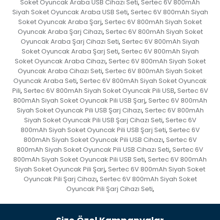
Soket Oyuncak Araba USB Cihazı Seti
Sertec 6V 800mAh
,
Siyah Soket Oyuncak Araba USB Seti
Sertec 6V 800mAh Siyah
,
Soket Oyuncak Araba Şarj
Sertec 6V 800mAh Siyah Soket
,
Oyuncak Araba Şarj Cihazı
Sertec 6V 800mAh Siyah Soket
,
Oyuncak Araba Şarj Cihazı Seti
Sertec 6V 800mAh Siyah
,
Soket Oyuncak Araba Şarj Seti
Sertec 6V 800mAh Siyah
,
Soket Oyuncak Araba Cihazı
Sertec 6V 800mAh Siyah Soket
,
Oyuncak Araba Cihazı Seti
Sertec 6V 800mAh Siyah Soket
,
Oyuncak Araba Seti
Sertec 6V 800mAh Siyah Soket Oyuncak
,
Pili
Sertec 6V 800mAh Siyah Soket Oyuncak Pili USB
Sertec 6V
,
,
800mAh Siyah Soket Oyuncak Pili USB Şarj
Sertec 6V 800mAh
,
Siyah Soket Oyuncak Pili USB Şarj Cihazı
Sertec 6V 800mAh
,
Siyah Soket Oyuncak Pili USB Şarj Cihazı Seti
Sertec 6V
,
800mAh Siyah Soket Oyuncak Pili USB Şarj Seti
Sertec 6V
,
800mAh Siyah Soket Oyuncak Pili USB Cihazı
Sertec 6V
,
800mAh Siyah Soket Oyuncak Pili USB Cihazı Seti
Sertec 6V
,
800mAh Siyah Soket Oyuncak Pili USB Seti
Sertec 6V 800mAh
,
Siyah Soket Oyuncak Pili Şarj
Sertec 6V 800mAh Siyah Soket
,
Oyuncak Pili Şarj Cihazı
Sertec 6V 800mAh Siyah Soket
,
Oyuncak Pili Şarj Cihazı Seti
,