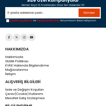
Size Özel Kampanyalar
Hemen Kayıt Ol Fırsatlardan Önce Sen Haberdar Ol!
Gönder
Üyelik koşullarını
ve
kişisel verilerimin
korunmasını kabul ediyorum.
HAKKIMIZDA
Hakkımızda
Gizlilik Politikası
KVKK Hakkında Bilgilendirme
Mağazalarımız
İletişim
ALIŞVERİŞ BİLGİLERİ
İade ve Değişim Koşulları
Çerez(Cookie) Kullanımı
Mesafeli Satış Sözleşmesi
BİLGİLENDİRME