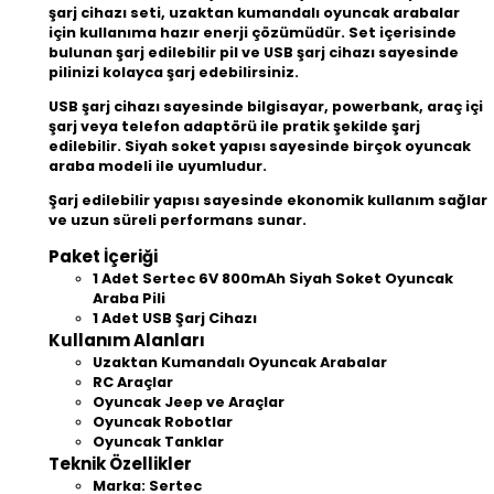
şarj cihazı seti, uzaktan kumandalı oyuncak arabalar
için kullanıma hazır enerji çözümüdür. Set içerisinde
bulunan şarj edilebilir pil ve USB şarj cihazı sayesinde
pilinizi kolayca şarj edebilirsiniz.
USB şarj cihazı sayesinde bilgisayar, powerbank, araç içi
şarj veya telefon adaptörü ile pratik şekilde şarj
edilebilir. Siyah soket yapısı sayesinde birçok oyuncak
araba modeli ile uyumludur.
Şarj edilebilir yapısı sayesinde ekonomik kullanım sağlar
ve uzun süreli performans sunar.
Paket İçeriği
1 Adet Sertec 6V 800mAh Siyah Soket Oyuncak
Araba Pili
1 Adet USB Şarj Cihazı
Kullanım Alanları
Uzaktan Kumandalı Oyuncak Arabalar
RC Araçlar
Oyuncak Jeep ve Araçlar
Oyuncak Robotlar
Oyuncak Tanklar
Teknik Özellikler
Marka: Sertec