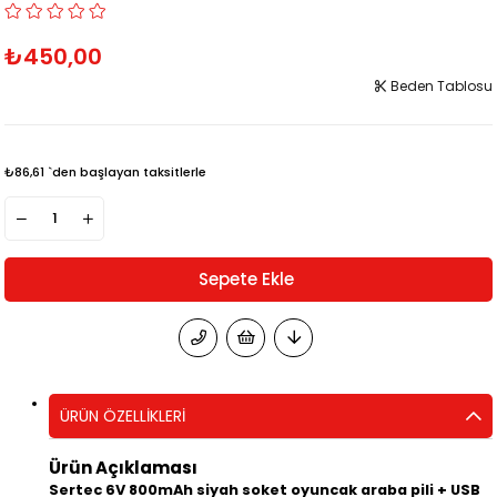
₺450,00
Beden Tablosu
₺86,61
`den başlayan taksitlerle
ÜRÜN ÖZELLIKLERI
Ürün Açıklaması
Sertec 6V 800mAh siyah soket oyuncak araba pili + USB