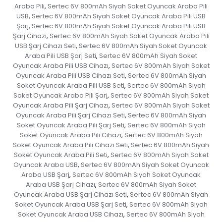
Araba Pili
Sertec 6V 800mAh Siyah Soket Oyuncak Araba Pili
,
USB
Sertec 6V 800mAh Siyah Soket Oyuncak Araba Pili USB
,
Şarj
Sertec 6V 800mAh Siyah Soket Oyuncak Araba Pili USB
,
Şarj Cihazı
Sertec 6V 800mAh Siyah Soket Oyuncak Araba Pili
,
USB Şarj Cihazı Seti
Sertec 6V 800mAh Siyah Soket Oyuncak
,
Araba Pili USB Şarj Seti
Sertec 6V 800mAh Siyah Soket
,
Oyuncak Araba Pili USB Cihazı
Sertec 6V 800mAh Siyah Soket
,
Oyuncak Araba Pili USB Cihazı Seti
Sertec 6V 800mAh Siyah
,
Soket Oyuncak Araba Pili USB Seti
Sertec 6V 800mAh Siyah
,
Soket Oyuncak Araba Pili Şarj
Sertec 6V 800mAh Siyah Soket
,
Oyuncak Araba Pili Şarj Cihazı
Sertec 6V 800mAh Siyah Soket
,
Oyuncak Araba Pili Şarj Cihazı Seti
Sertec 6V 800mAh Siyah
,
Soket Oyuncak Araba Pili Şarj Seti
Sertec 6V 800mAh Siyah
,
Soket Oyuncak Araba Pili Cihazı
Sertec 6V 800mAh Siyah
,
Soket Oyuncak Araba Pili Cihazı Seti
Sertec 6V 800mAh Siyah
,
Soket Oyuncak Araba Pili Seti
Sertec 6V 800mAh Siyah Soket
,
Oyuncak Araba USB
Sertec 6V 800mAh Siyah Soket Oyuncak
,
Araba USB Şarj
Sertec 6V 800mAh Siyah Soket Oyuncak
,
Araba USB Şarj Cihazı
Sertec 6V 800mAh Siyah Soket
,
Oyuncak Araba USB Şarj Cihazı Seti
Sertec 6V 800mAh Siyah
,
Soket Oyuncak Araba USB Şarj Seti
Sertec 6V 800mAh Siyah
,
Soket Oyuncak Araba USB Cihazı
Sertec 6V 800mAh Siyah
,