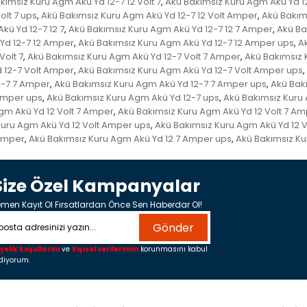
kımsız Kuru Agm Akü Yd 12-7 12 Volt 7
Akü Bakımsız Kuru Agm Akü Yd 12
,
olt 7 ups
Akü Bakımsız Kuru Agm Akü Yd 12-7 12 Volt Amper
Akü Bakım
,
,
kü Yd 12-7 12 7
Akü Bakımsız Kuru Agm Akü Yd 12-7 12 7 Amper
Akü Ba
,
,
Yd 12-7 12 Amper
Akü Bakımsız Kuru Agm Akü Yd 12-7 12 Amper ups
A
,
,
Volt 7
Akü Bakımsız Kuru Agm Akü Yd 12-7 Volt 7 Amper
Akü Bakımsız 
,
,
 12-7 Volt Amper
Akü Bakımsız Kuru Agm Akü Yd 12-7 Volt Amper ups
,
,
2-7 7 Amper
Akü Bakımsız Kuru Agm Akü Yd 12-7 7 Amper ups
Akü Bak
,
,
Amper ups
Akü Bakımsız Kuru Agm Akü Yd 12-7 ups
Akü Bakımsız Kuru
,
,
gm Akü Yd 12 Volt 7 Amper
Akü Bakımsız Kuru Agm Akü Yd 12 Volt 7 A
,
Kuru Agm Akü Yd 12 Volt Amper ups
Akü Bakımsız Kuru Agm Akü Yd 12 V
,
 Amper
Akü Bakımsız Kuru Agm Akü Yd 12 7 Amper ups
Akü Bakımsız Ku
,
,
Size Özel Kampanyalar
men Kayıt Ol Fırsatlardan Önce Sen Haberdar Ol!
Gönder
yelik koşullarını
ve
kişisel verilerimin
korunmasını kabul
diyorum.