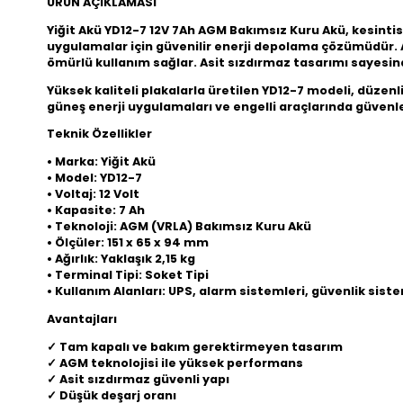
ÜRÜN AÇIKLAMASI
Yiğit Akü YD12-7 12V 7Ah AGM Bakımsız Kuru Akü, kesintisi
uygulamalar için güvenilir enerji depolama çözümüdür. 
ömürlü kullanım sağlar. Asit sızdırmaz tasarımı sayesind
Yüksek kaliteli plakalarla üretilen YD12-7 modeli, düzenl
güneş enerji uygulamaları ve engelli araçlarında güvenle 
Teknik Özellikler
• Marka: Yiğit Akü
• Model: YD12-7
• Voltaj: 12 Volt
• Kapasite: 7 Ah
• Teknoloji: AGM (VRLA) Bakımsız Kuru Akü
• Ölçüler: 151 x 65 x 94 mm
• Ağırlık: Yaklaşık 2,15 kg
• Terminal Tipi: Soket Tipi
• Kullanım Alanları: UPS, alarm sistemleri, güvenlik siste
Avantajları
✓ Tam kapalı ve bakım gerektirmeyen tasarım
✓ AGM teknolojisi ile yüksek performans
✓ Asit sızdırmaz güvenli yapı
✓ Düşük deşarj oranı