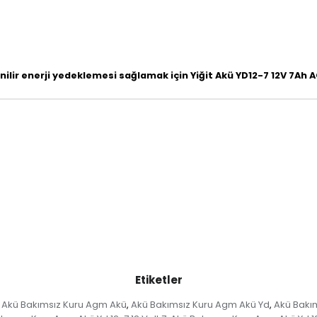
enilir enerji yedeklemesi sağlamak için Yiğit Akü YD12-7 12V 7Ah
Etiketler
Akü Bakımsız Kuru Agm Akü
Akü Bakımsız Kuru Agm Akü Yd
Akü Bakı
,
,