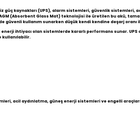
z güç kaynakları (UPS), alarm sistemleri, güvenlik sistemleri, a
AGM (Absorbent Glass Mat) teknolojisi ile üretilen bu akü, ta
e güvenli kullanım sunarken düşük kendi kendine deşarj oranı il
i enerji ihtiyacı olan sistemlerde kararlı performans sunar. UPS c
kullanılabilir.
mleri, acil aydınlatma, güneş enerji sistemleri ve engelli araçlar