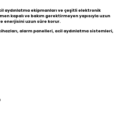
cil aydınlatma ekipmanları ve çeşitli elektronik
mamen kapalı ve bakım gerektirmeyen yapısıyla uzun
e enerjisini uzun süre korur.
ihazları, alarm panelleri, acil aydınlatma sistemleri,
ı