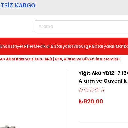
ETSİZ KARGO
i
Endüstriyel Piller
Medikal Bataryalar
Süpürge Bataryaları
Matka
 7Ah AGM Bakımsız Kuru Akü | UPS, Alarm ve Güvenlik Sistemleri
Yiğit Akü YD12-7 1
Alarm ve Güvenlik 
₺820,00