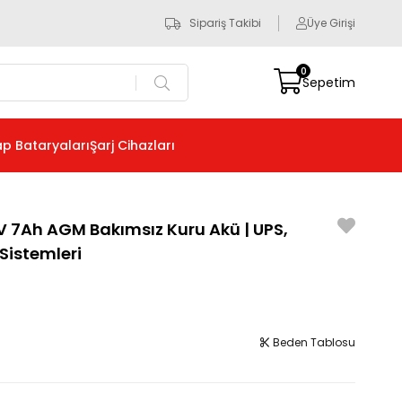
Sipariş Takibi
Üye Girişi
0
Sepetim
p Bataryaları
Şarj Cihazları
2V 7Ah AGM Bakımsız Kuru Akü | UPS,
Sistemleri
Beden Tablosu